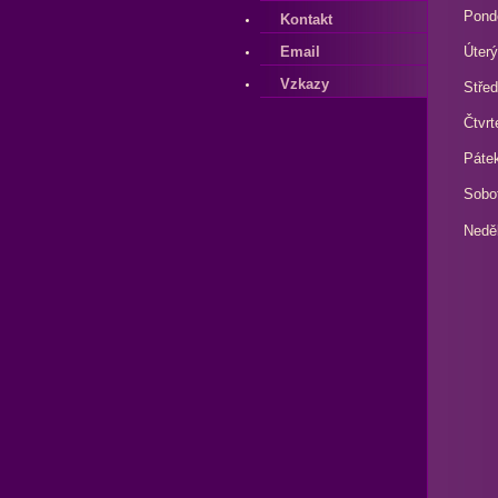
Pond
Kontakt
Email
Úterý
Vzkazy
Stře
Čtvrt
Páte
Sobo
Nedě