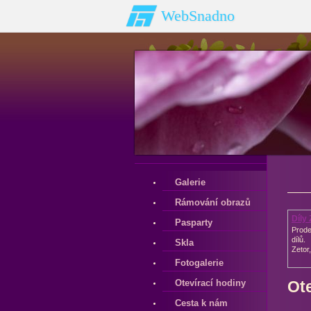
WebSnadno
Galerie
Rámování obrazů
Díly
Pasparty
Prode
dílů.
Skla
Zetor
Fotogalerie
Otevírací hodiny
Ote
Cesta k nám