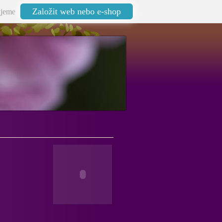
Založit web nebo e-shop
jeme