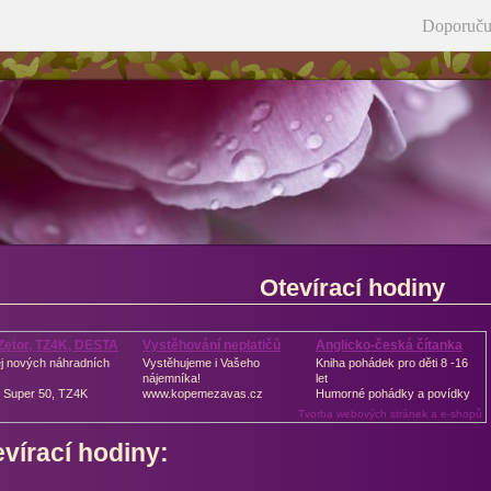
Doporuču
Otevírací hodiny
 Zetor, TZ4K, DESTA
Vystěhování neplatičů
Anglicko-česká čítanka
j nových náhradních
Vystěhujeme i Vašeho
Kniha pohádek pro děti 8 -16
nájemníka!
let
, Super 50, TZ4K
www.kopemezavas.cz
Humorné pohádky a povídky
Tvorba webových stránek a e-shopů
vírací hodiny: